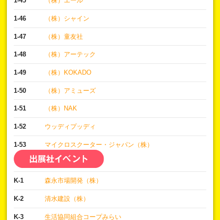
1-45
（株）エール
1-46
（株）シャイン
1-47
（株）童友社
1-48
（株）アーテック
1-49
（株）KOKADO
1-50
（株）アミューズ
1-51
（株）NAK
1-52
ウッディプッディ
1-53
マイクロスクーター・ジャパン（株）
K-1
森永市場開発（株）
K-2
清水建設（株）
K-3
生活協同組合コープみらい