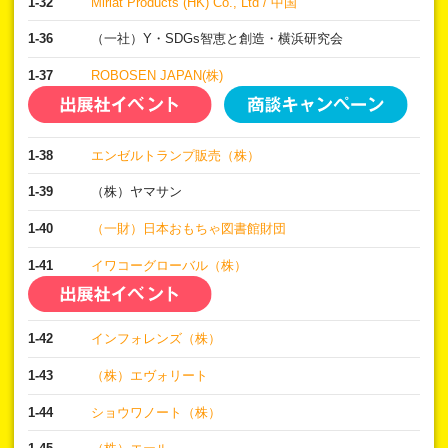
1-32
Miriat Products (HK) Co., Ltd / 中国
1-36
（一社）Y・SDGs智恵と創造・横浜研究会
1-37
ROBOSEN JAPAN(株)
1-38
エンゼルトランプ販売（株）
1-39
（株）ヤマサン
1-40
（一財）日本おもちゃ図書館財団
1-41
イワコーグローバル（株）
1-42
インフォレンズ（株）
1-43
（株）エヴォリート
1-44
ショウワノート（株）