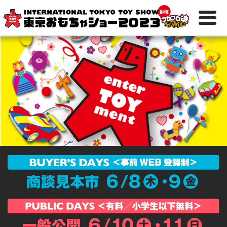
日
ENGLISH
本
語
開催概要
ホールマップ
出展社一覧
交通アクセス
主催者イベント
出展社のイベント
一般公開ご来場の皆様
へ
商談見本市ご来場の皆
様へ
報道関係の皆様へ
キッズライフゾーン
おもちゃ大賞について