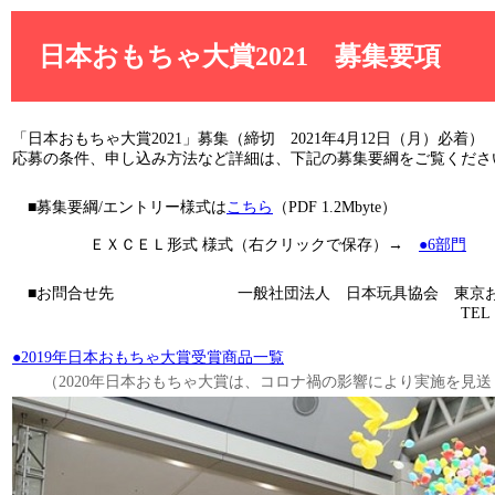
日本おもちゃ大賞2021 募集要項
「日本おもちゃ大賞2021」募集（締切 2021年4月12日（月）必着）
応募の条件、申し込み方法など詳細は、下記の募集要綱をご覧くださ
■募集要綱/エントリー様式は
こちら
（PDF 1.2Mbyte）
ＥＸＣＥＬ形式 様式（右クリックで保存）→
●6部門
■お問合せ先 一般社団法人 日本玩具協会 東京おも
TEL 03-3829-2513 
●2019年日本おもちゃ大賞受賞商品一覧
（2020年日本おもちゃ大賞は、コロナ禍の影響により実施を見送