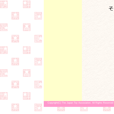
Copyright(C) The Japan Toy Assosiation. All Rights Reserved