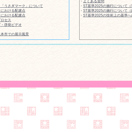
・
よくある質問
」「うさぎマーク」について
・
ST基準2025の施行について
」における配慮点
・
ST基準2025の施行について
」における配慮点
・
ST基準2025の技術上の基準
プロセス
グ・啓発ビデオ
見本市での展示風景