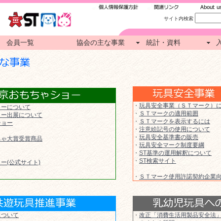
サイト内検索
会員一覧
協会の主な事業
統計・資料
・
玩具安全事業（ＳＴマーク）
ョーについて
・
ＳＴマークの適用範囲
ョー出展について
・
ＳＴマークを表示するには
ショー
・
注意絵記号の使用について
・
玩具安全基準書の販売
ちゃ大賞受賞商品
・
玩具安全マーク制度要綱
・
ST基準の運用解釈について
・
ST検索サイト
ー(公式サイト)
・
ＳＴマーク使用許諾契約企業
について
・
改正「消費生活用製品安全法