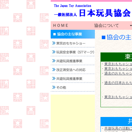
ＨＯＭＥ
協会について
・
東京おもちゃシ
・
東京おもちゃシ
・
過去のおもちゃ
・
過去の日本おも
・
東京おもちゃショ
・
共遊玩具の活動