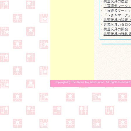
・
共遊玩具の歴史
・
「盲導犬マーク
・
「盲導犬マーク
・
「うさぎマーク
・
共遊玩具の認定
・
共遊玩具カタロ
・
共遊玩具の開発
・
共遊玩具の玩具
Copyright(C) The Japan Toy Assosiation. All Rights Reserved