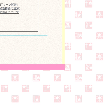
（STマーク関連）
（経過措置の追加）
への適合について